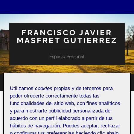
FRANCISCO JAVIER
MASFRET GUTIERREZ
Espacio Personal
Altern
Alternar
Utilizamos
cookies
propias y de terceros para
el
el
campo
poder ofrecerte correctamente todas las
menú
de
móvil
funcionalidades del sitio web, con fines analíticos
búsqu
CATEGORÍA:
UNCATEGORIZED
y para mostrarte publicidad personalizada de
acuerdo con un perfil elaborado a partir de tus
19 OCTUBRE, 2022
/
SIN COMENTARIOS
hábitos de navegación. Puedes aceptar, rechazar
o configurar tus preferencias haciendo clic abajo,