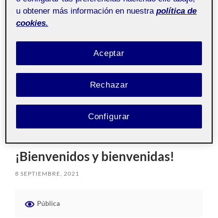
Laboratorio de
Pública
u obtener más información en nuestra
política de
herramientas de
cookies.
portafolios aula 6
Error on kaltura services.
Aceptar
221 Laboratorio de herramientas de portafolios
221_20_142
.
Actividad 5) Subir imágenes, vídeos, pdf...
Rechazar
Configurar
¡Bienvenidos y bienvenidas!
8 SEPTIEMBRE, 2021
Pública